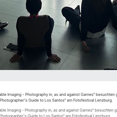
able Imaging - Photography in, as and against Games“ besuchten
e Photographer's Guide to Los Santos“ am Fotofestival Lenzburg.
able Imaging - Photography in, as and against Games“ besuchten 
 Photographer's Guide to Los Santos“ am Fotofestival Lenzburg.