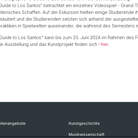
uide to Los Santos“ betrachtet ein einzelnes Videospiel - Grand Th
lerisches Schaffen. Auf der Exkursion hielten einige Studierende 
tiert und die Studierenden setzten sich anhand der ausgestellten 
raktiken in Spielwelten auseinander, die während des Semesters i
Guide to Los Santos" kann bis zum 23. Juni 2024 im Rahmen des F
ie Ausstellung und das Kunstprojekt finden sich
hier
.
ellenangebote
Kunstgeschichte
Musikwissenschaft