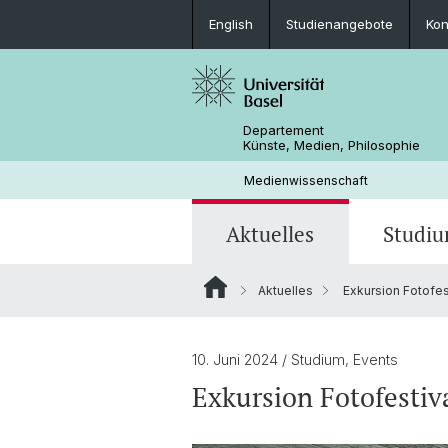
English
Studienangebote
Kon
Departement
Künste, Medien, Philosophie
Medienwissenschaft
Aktuelles
Studi
Aktuelles
Exkursion Fotofes
Stellenangebote
Studienangebote
Graduate School of Humanities and 
Forschungsprojekte
Kontakt & Öffnungszeiten
Sciences
Studienfachberatung
10. Juni 2024
/ Studium, Events
Source Code Criticism
Exkursion Fotofestiv
Informationen für Lehrende