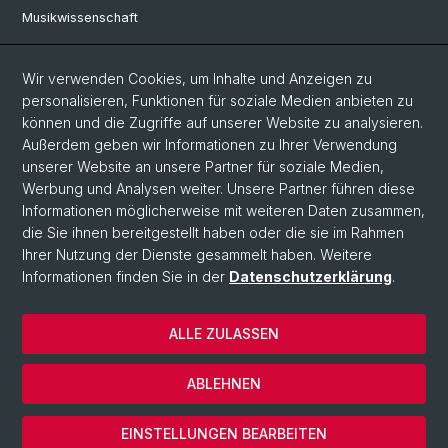
Musikwissenschaft
Philosophie
Wir verwenden Cookies, um Inhalte und Anzeigen zu
personalisieren, Funktionen für soziale Medien anbieten zu
Social Media
können und die Zugriffe auf unserer Website zu analysieren.
Außerdem geben wir Informationen zu Ihrer Verwendung
Twitter
unserer Website an unsere Partner für soziale Medien,
Werbung und Analysen weiter. Unsere Partner führen diese
Informationen möglicherweise mit weiteren Daten zusammen,
© Universität Basel
die Sie ihnen bereitgestellt haben oder die sie im Rahmen
Ihrer Nutzung der Dienste gesammelt haben. Weitere
Datenschutzerklärung
Informationen finden Sie in der
Datenschutzerklärung
.
Philosophisch-Historische Fakultät
Departement Künste, Medien, Philosophie
ALLE ZULASSEN
Home
Impressum
ABLEHNEN
Kontakt & Öffnungszeiten
Cookies
EINSTELLUNGEN BEARBEITEN