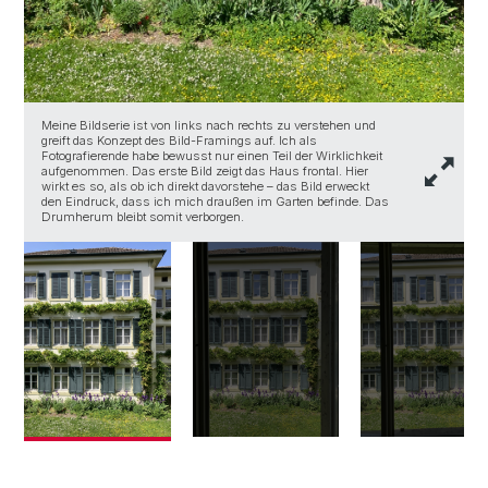
Meine Bildserie ist von links nach rechts zu verstehen und
greift das Konzept des Bild-Framings auf. Ich als
I
Fotografierende habe bewusst nur einen Teil der Wirklichkeit
H
aufgenommen. Das erste Bild zeigt das Haus frontal. Hier
w
wirkt es so, als ob ich direkt davorstehe – das Bild erweckt
den Eindruck, dass ich mich draußen im Garten befinde. Das
Drumherum bleibt somit verborgen.