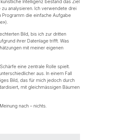
nstliche Intelligenz bestand das Ziel
 zu analysieren. Ich verwendete drei
em Programm die einfache Aufgabe
e»).
terten Bild, bis ich zur dritten
ufgrund ihrer Datenlage trifft. Was
chätzungen mit meiner eigenen
Schärfe eine zentrale Rolle spielt.
nterschiedlicher aus. In einem Fall
es Bild, das für mich jedoch durch
dardisiert, mit gleichmässigen Bäumen
 Meinung nach – nichts.