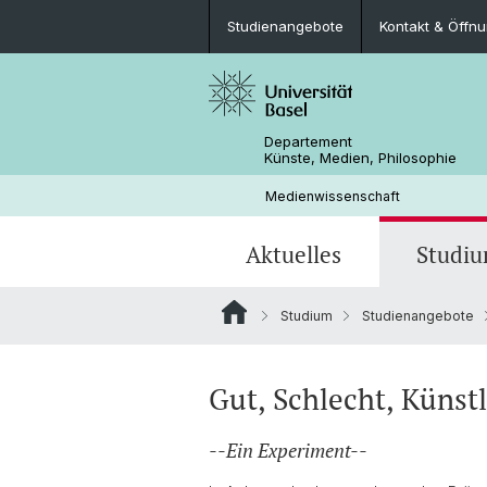
Studienangebote
Kontakt & Öffn
Departement
Künste, Medien, Philosophie
Medienwissenschaft
Aktuelles
Studi
Studium
Studienangebote
Stellenangebote
Studienangebote
Graduate School of Humanities and 
Forschungsprojekte
Kontakt & Öffnungszeiten
Sciences
Studienfachberatung
Gut, Schlecht, Künst
Source Code Criticism
Informationen für Lehrende
--Ein Experiment--