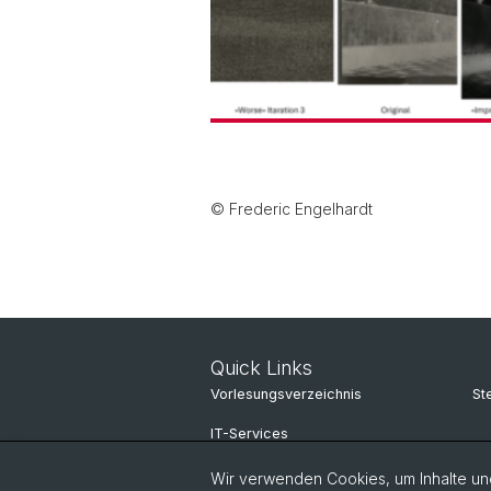
© Frederic Engelhardt
Quick Links
Vorlesungsverzeichnis
St
IT-Services
Online Services
Wir verwenden Cookies, um Inhalte und