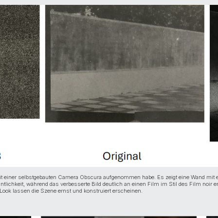
mit einer selbstgebauten Camera Obscura aufgenommen habe. Es zeigt eine Wand mit
tlichkeit, während das verbesserte Bild deutlich an einen Film im Stil des Film noir e
ook lassen die Szene ernst und konstruiert erscheinen.