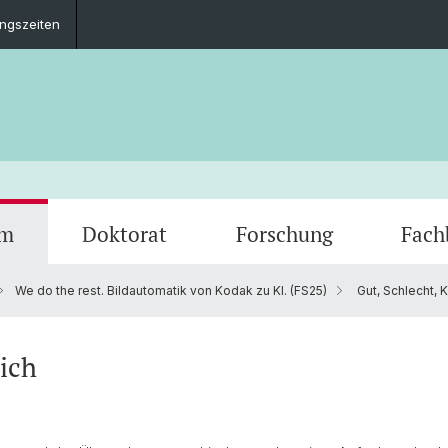
ungszeiten
um
Doktorat
Forschung
Fach
We do the rest. Bildautomatik von Kodak zu KI. (FS25)
Gut, Schlecht, K
Social
Unterrichtskommission
Finanzierungsmöglichkeiten
SNF sinergia-Projekte
Fachgruppe
Tipps 
Doktor
Basel 
Bibliot
Techni
Schriftliche Arbeiten
Toolbo
lich
Mobilität
Dokum