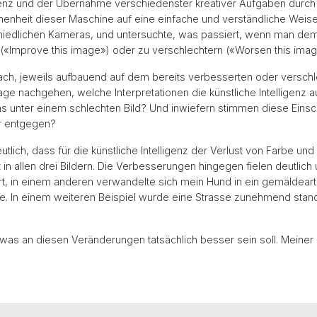
z und der Übernahme verschiedenster kreativer Aufgaben durch kü
menheit dieser Maschine auf eine einfache und verständliche Weise
chiedlichen Kameras, und untersuchte, was passiert, wenn man d
n («Improve this image») oder zu verschlechtern («Worsen this imag
h, jeweils aufbauend auf dem bereits verbesserten oder verschlech
rage nachgehen, welche Interpretationen die künstliche Intelligenz a
as unter einem schlechten Bild? Und inwiefern stimmen diese Eins
r entgegen?
ch, dass für die künstliche Intelligenz der Verlust von Farbe und 
n allen drei Bildern. Die Verbesserungen hingegen fielen deutlich u
, in einem anderen verwandelte sich mein Hund in ein gemäldeartig
e. In einem weiteren Beispiel wurde eine Strasse zunehmend stan
, was an diesen Veränderungen tatsächlich besser sein soll. Meiner