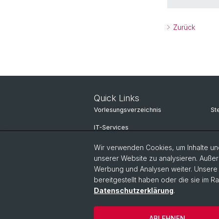
Zurück
Quick Links
Vorlesungsverzeichnis
St
IT-Services
Online Services
Wir verwenden Cookies, um Inhalte und
unserer Website zu analysieren. Außer
Personensuche
Werbung und Analysen weiter. Unsere P
bereitgestellt haben oder die sie im 
Personeninfo
Datenschutzerklärung
.
© Universität Basel
Datenschutzerkl
ABLEHNEN