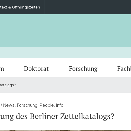
takt & Öffnungszeiten
um
Doktorat
Forschung
Fach
katalogs?
Social
Unterrichtskommission
Finanzierungsmöglichkeiten
SNF sinergia-Projekte
Fachgruppe
Tipps 
Doktor
Basel 
Bibliot
Techni
Schriftliche Arbeiten
Toolbo
5
/ News, Forschung, People, Info
ung des Berliner Zettelkatalogs?
Mobilität
Dokum