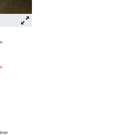
en
ar
.
iner