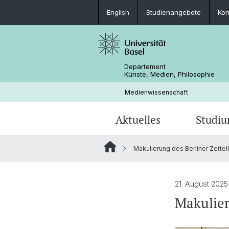
English
Studienangebote
Kon
Departement
Künste, Medien, Philosophie
Medienwissenschaft
Aktuelles
Studi
Makulierung des Berliner Zettel
Stellenangebote
Studienangebote
Graduate School of Humanities and 
Forschungsprojekte
Kontakt & Öffnungszeiten
Sciences
Studienfachberatung
21. August 202
Source Code Criticism
Makulier
Informationen für Lehrende