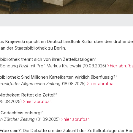
us Krajewski spricht im Deutschlandfunk Kultur über den drohend
an der Staatsbibliothek zu Berlin.
bibliothek trennt sich von ihren Zettelkatalogen“
r Sendung
Fazit
mit Prof. Markus Krajewski (19.08.2025)
hier abrufb
bibliothek: Sind Millionen Karteikarten wirklich überflüssig?“
Frankfurter Allgemeinen Zeitung
(18.08.2025)
hier abrufbar
.
liotheken: Rettet die Zettel!“
25.08.2025)
hier abrufbar.
n Gedächtnis entsorgt“
n Zürcher Zeitung
(01.09.2025)
hier abrufbar.
rbe sein?: Die Debatte um die Zukunft der Zettelkataloge der Berl