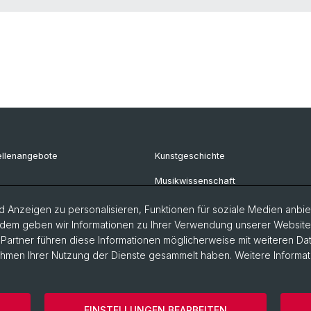
ellenangebote
Kunstgeschichte
Musikwissenschaft
Philosophie
 Anzeigen zu personalisieren, Funktionen für soziale Medien anbiet
dem geben wir Informationen zu Ihrer Verwendung unserer Website a
artner führen diese Informationen möglicherweise mit weiteren D
Rahmen Ihrer Nutzung der Dienste gesammelt haben. Weitere Informat
ärung
Philosophisch-Historische Fakultät
Departement Künste,
EINSTELLUNGEN BEARBEITEN