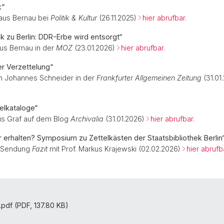
k“
laus Bernau bei
Politik & Kultur
(26.11.2025)
hier abrufbar.
ek zu Berlin: DDR-Erbe wird entsorgt“
aus Bernau in der
MOZ
(23.01.2026)
hier abrufbar.
r Verzettelung“
ich Johannes Schneider in der
Frankfurter Allgemeinen Zeitung
(31.01
telkataloge“
us Graf auf dem Blog
Archivalia
(31.01.2026)
hier abrufbar.
 erhalten? Symposium zu Zettelkästen der Staatsbibliothek Berlin
r Sendung
Fazit
mit Prof. Markus Krajewski (02.02.2026)
hier abrufb
f.pdf (PDF, 137.80 KB)