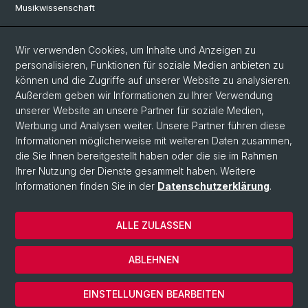
Musikwissenschaft
Philosophie
Wir verwenden Cookies, um Inhalte und Anzeigen zu
personalisieren, Funktionen für soziale Medien anbieten zu
Social Media
können und die Zugriffe auf unserer Website zu analysieren.
Außerdem geben wir Informationen zu Ihrer Verwendung
Twitter
unserer Website an unsere Partner für soziale Medien,
Werbung und Analysen weiter. Unsere Partner führen diese
Informationen möglicherweise mit weiteren Daten zusammen,
© Universität Basel
die Sie ihnen bereitgestellt haben oder die sie im Rahmen
Ihrer Nutzung der Dienste gesammelt haben. Weitere
Datenschutzerklärung
Informationen finden Sie in der
Datenschutzerklärung
.
Philosophisch-Historische Fakultät
Departement Künste, Medien, Philosophie
ALLE ZULASSEN
Home
Impressum
ABLEHNEN
Kontakt & Öffnungszeiten
Cookies
EINSTELLUNGEN BEARBEITEN